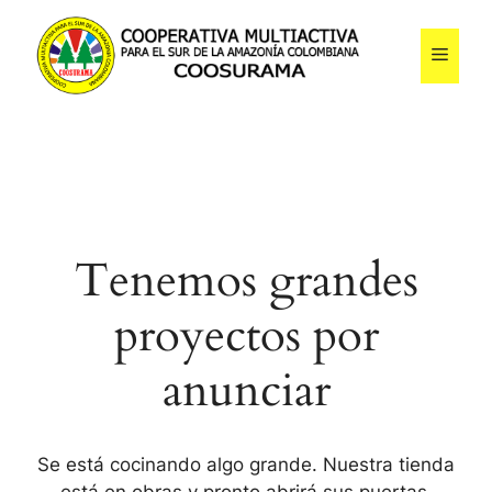
Saltar
al
Menú
contenido
Tenemos grandes
proyectos por
anunciar
Se está cocinando algo grande. Nuestra tienda