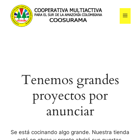
Saltar
al
Menú
contenido
Tenemos grandes
proyectos por
anunciar
Se está cocinando algo grande. Nuestra tienda